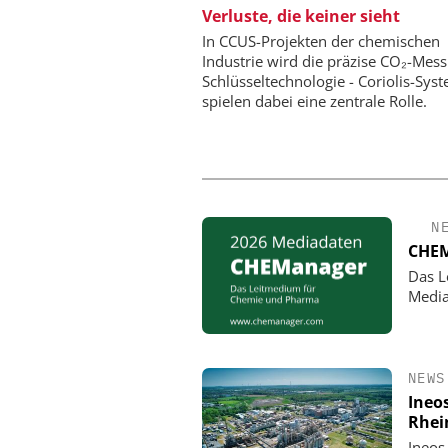
EPAL DEUTSCHLAND
Verluste, die keiner sieht
EPAL CP-Palette
In CCUS-Projekten der chemischen
Qualitätsgesicherter Stan
Industrie wird die präzise CO₂-Mes
Chemielogistik von h
Schlüsseltechnologie - Coriolis-Sys
morgen
spielen dabei eine zentrale Rolle.
N
CHEM
Das L
Media
NEWS
Ineo
Rhei
Ineos