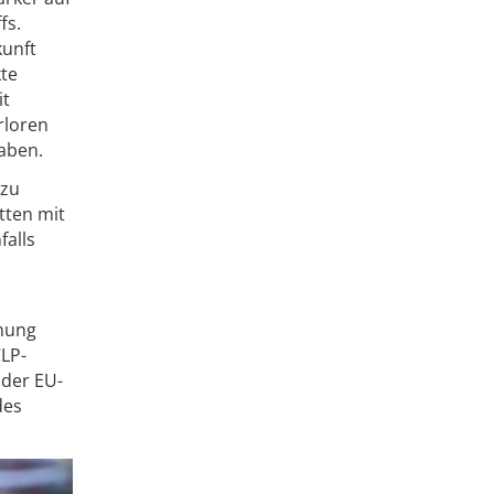
fs.
kunft
kte
it
rloren
haben.
 zu
tten mit
falls
dnung
CLP-
 der EU-
des