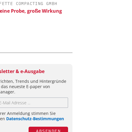
FETTE COMPACTING GMBH
CHEMANAGER C/O WILEY
eine Probe, große Wirkung
Veranstaltungssponsor
Generation Batteries a
letter & e-Ausgabe
ichten, Trends und Hintergründe
 das neueste E-paper von
anager.
hrer Anmeldung stimmen Sie
ren
Datenschutz-Bestimmungen
ABSENDEN