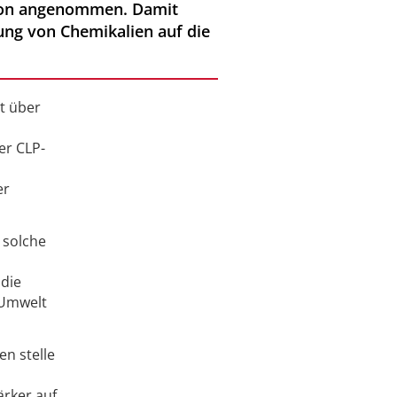
sion angenommen. Damit
ng von Chemikalien auf die
it über
er CLP-
er
 solche
 die
 Umwelt
n stelle
ärker auf