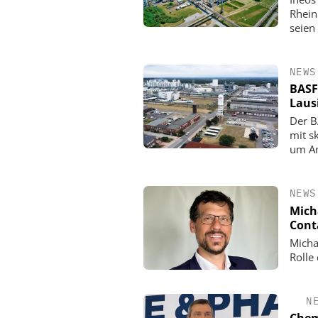
Rhein
seien
NEWS
BASF
Laus
Der B
mit s
um An
NEWS
Mich
Cont
Micha
Rolle
N