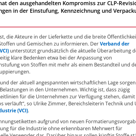
 hat den ausgehandelten Kompromiss zur CLP-Revi
gen in der Einstufung, Kennzeichnung und Verpacku
t, die Akteure in der Lieferkette und die breite Öffentlichke
Stoffen und Gemischen zu informieren. Der
Verband der
VCI)
unterstützt grundsätzlich die aktuelle Überarbeitung d
eitig klare Bedenken etwa bei der Anpassung von
nstufung von Stoffen mit mehr als einem Bestandteil und d
ruppierungen.
und der aktuell angespannten wirtschaftlichen Lage sorgen
elastungen in den Unternehmen. Wichtig ist, dass zügig
Leitlinien für die Unternehmen zur Verfügung stehen, damit
 verläuft“, so Ulrike Zimmer, Bereichsleiterin Technik und
ustrie (VCI)
.
hnungsetiketten aufgrund von neuen Formatierungsvorgabe
stung für die Industrie ohne erkennbaren Mehrwert für
lle Verwender dar. Darüber hinaus sollen künftig Stoffe st