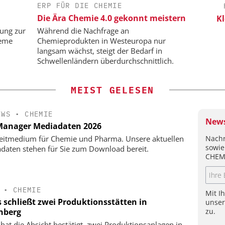
ERP FÜR DIE CHEMIE
 E.V.
ALEXANDER THAMM GMBH
Die Ära Chemie 4.0 gekonnt meistern
n:
Der neue Katalysator
Kl
dard für die
sung zur
Während die Nachfrage an
eute und
teme
Chemieprodukten in Westeuropa nur
langsam wächst, steigt der Bedarf in
Schwellenländern überdurchschnittlich.
MEIST GELESEN
EWS
•
CHEMIE
News
anager Mediadaten 2026
Nachr
eitmedium für Chemie und Pharma. Unsere aktuellen
sowie
daten stehen für Sie zum Download bereit.
CHEM
•
CHEMIE
Mit I
s schließt zwei Produktionsstätten in
unse
zu.
nberg
 hat die Absicht bestätigt, zwei Produktionsanlagen in