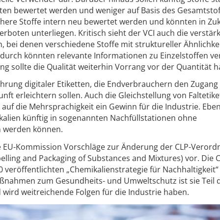
ten bewertet werden und weniger auf Basis des Gesamtstof
chere Stoffe intern neu bewertet werden und könnten in Zu
boten unterliegen. Kritisch sieht der VCI auch die verstär
 bei denen verschiedene Stoffe mit struktureller Ähnlichke
rch könnten relevante Informationen zu Einzelstoffen ve
g sollte die Qualität weiterhin Vorrang vor der Quantität 
nführung digitaler Etiketten, die Endverbrauchern den Zugang
nft erleichtern sollen. Auch die Gleichstellung von Faltetike
ck auf die Mehrsprachigkeit ein Gewinn für die Industrie. Eben
kalien künftig in sogenannten Nachfüllstationen ohne
 werden können.
ie EU-Kommission Vorschläge zur Änderung der CLP-Veror
abelling and Packaging of Substances and Mixtures) vor. Die 
0 veröffentlichten „Chemikalienstrategie für Nachhaltigkeit“
ßnahmen zum Gesundheits- und Umweltschutz ist sie Teil 
wird weitreichende Folgen für die Industrie haben.