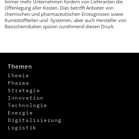
Immer mehr Unternehmen fordern von Lieferanten die
Offenlegung aller Kosten. Dies betrifft Anbieter von
chemischen und pharmazeutischen Erzeugnissen sowie
Kunststoffteilen und -Systemen, aber auch Hersteller von
Basischemikalien spüren zunehmend diesen Druck.
Themen
Chemie
Pharma
Strategie
Innovation
Technologie
Energie
Digitalisierung
Logistik