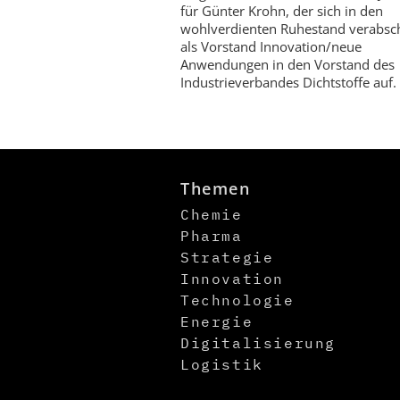
für Günter Krohn, der sich in den
wohlverdienten Ruhestand verabsch
als Vorstand Innovation/neue
Anwendungen in den Vorstand des
Industrieverbandes Dichtstoffe auf.
Themen
Chemie
Pharma
Strategie
Innovation
Technologie
Energie
Digitalisierung
Logistik