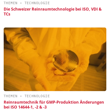
THEMEN
•
TECHNOLOGIE
Die Schweizer Reinraumtechnologie bei ISO, VDI &
TCs
THEMEN
•
TECHNOLOGIE
Reinraumtechnik für GMP-Produktion Änderungen
bei ISO 14644-1, -2 & -3