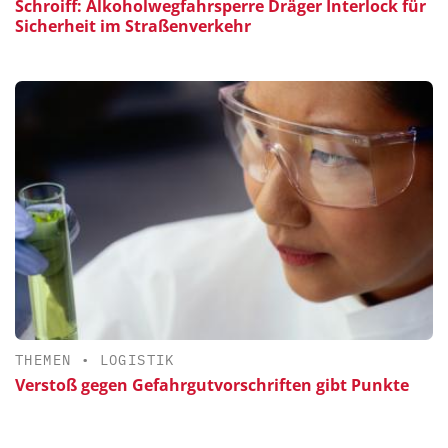
Schroiff: Alkoholwegfahrsperre Dräger Interlock für
Sicherheit im Straßenverkehr
THEMEN
•
LOGISTIK
Verstoß gegen Gefahrgutvorschriften gibt Punkte