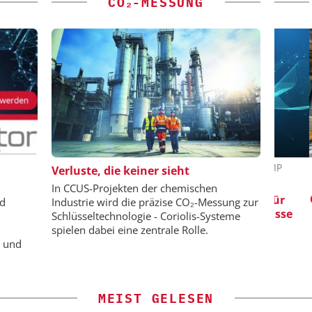
CO₂-MESSUNG
-VCH GMBH
SAS INSTITUTE GMBH / JMP
Verluste, die keiner sieht
SOFTWARE
ing: Next
In CCUS-Projekten der chemischen
nd Hydrogen
Qualit
Visualisierung von Daten für
nd
Industrie wird die präzise CO₂-Messung zur
Ch
wissenschaftliche Erkenntnisse
Schlüsseltechnologie - Coriolis-Systeme
spielen dabei eine zentrale Rolle.
e und
MEIST GELESEN