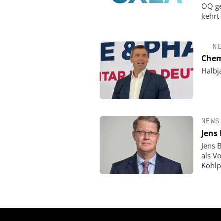
OQ ge
kehrt
N
Chem
Halbj
NEWS
Jens
Jens 
als V
Kohlp