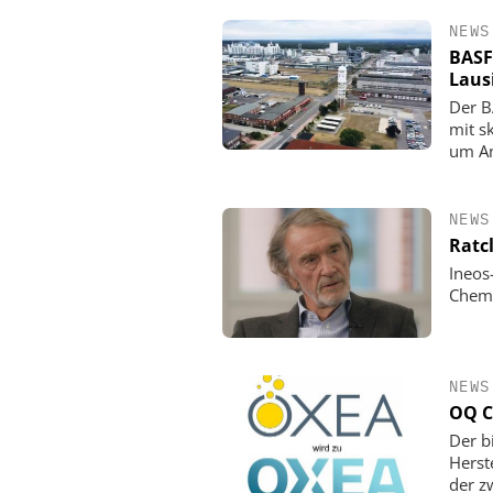
NEWS
BASF
Laus
Der B
mit s
um An
NEWS
Ratc
Ineos
Chemi
NEWS
OQ C
Der b
Herst
der z