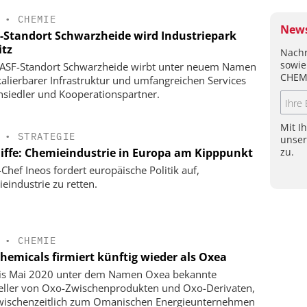
•
CHEMIE
News
-Standort Schwarzheide wird Industriepark
itz
Nachr
sowie
ASF-Standort Schwarzheide wirbt unter neuem Namen
CHEM
kalierbarer Infrastruktur und umfangreichen Services
siedler und Kooperationspartner.
Mit I
•
STRATEGIE
unse
zu.
liffe: Chemieindustrie in Europa am Kipppunkt
-Chef Ineos fordert europäische Politik auf,
eindustrie zu retten.
•
CHEMIE
hemicals firmiert künftig wieder als Oxea
is Mai 2020 unter dem Namen Oxea bekannte
eller von Oxo-Zwischenprodukten und Oxo-Derivaten,
wischenzeitlich zum Omanischen Energieunternehmen