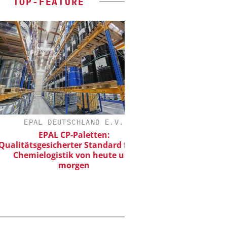
TOP-FEATURE
EPAL DEUTSCHLAND E.V.
DIPL.-ING. WILHELM S
EPAL CP-Paletten:
Skalierbar vom Labor
ätsgesicherter Standard für die
Produktion
emielogistik von heute und
morgen