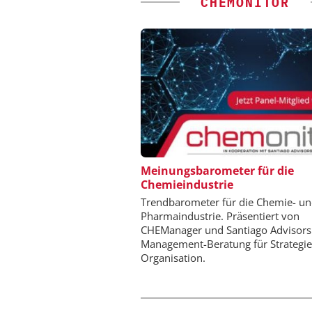
CHEMONITOR
CHEMANAGER C/O WILEY
Meinungsbarometer für die
Chemieindustrie
Veranstaltungssponsor
Generation Batteries a
Trendbarometer für die Chemie- u
Pharmaindustrie. Präsentiert von
CHEManager und Santiago Advisors
Management-Beratung für Strategi
Organisation.