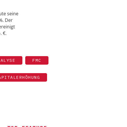
ute seine
%. Der
reinigt
. €.
IALYSE
FMC
APITALERHÖHUNG