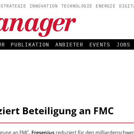
STRATEGIE
INNOVATION
TECHNOLOGIE
ENERGIE
DIGIT
UR
PUBLIKATION
ANBIETER
EVENTS
JOBS
ziert Beteiligung an FMC
ligung an FMC.
Fresenius
reduziert für den milliardenschwe