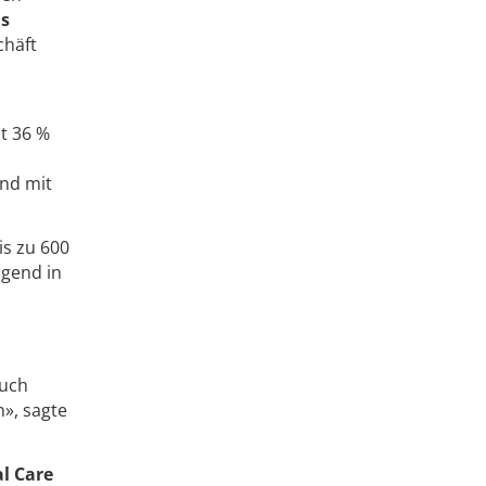
s
chäft
t 36 %
und mit
is zu 600
ngend in
auch
n», sagte
l Care