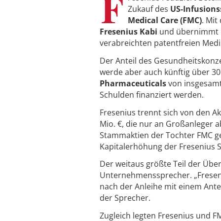
F
Zukauf des
US-Infusions
Medical Care (FMC)
. Mi
Fresenius Kabi
und übernimmt ei
verabreichten patentfreien Med
Der Anteil des Gesundheitskonz
werde aber auch künftig über 30 
Pharmaceuticals
von insgesamt
Schulden finanziert werden.
Fresenius trennt sich von den A
Mio. €, die nur an Großanleger 
Stammaktien der Tochter FMC ge
Kapitalerhöhung der Fresenius SE
Der weitaus größte Teil der Üb
Unternehmenssprecher. „Freseniu
nach der Anleihe mit einem Ante
der Sprecher.
Zugleich legten Fresenius und F