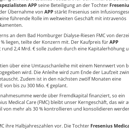
spezialisten APP
seine Beteiligung an der Tochter
Freseniu
t der Übernahme von
APP
stärkt Fresenius sein Infusionsges
ne führende Rolle im weltweiten Geschäft mit intravenös
ikamenten.
erns an dem Bad Homburger Dialyse-Riesen FMC von derzei
% liegen, teilte der Konzern mit. Der Kaufpreis für
APP
 rund 2,4 Mrd. € solle zudem durch eine Kapitalerhöhung 
ktien über eine Umtauschanleihe mit einem Nennwert von b
abgegeben wird. Die Anleihe wird zum Ende der Laufzeit zwi
tauscht. Zudem ist in den nächsten zwölf Monaten eine
 von bis zu 300 Mio. € geplant.
ernahmesumme werde über Fremdkapital finanziert, so ein
s Medical Care (FMC) bleibt unser Kerngeschäft, das wir 
il von mehr als 30 % kontrollieren und konsolidieren werde
MC ihre Halbjahreszahlen vor. Die Tochter
Fresenius Medica