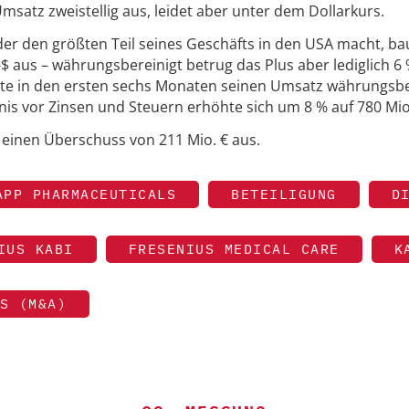
msatz zweistellig aus, leidet aber unter dem Dollarkurs.
 der den größten Teil seines Geschäfts in den USA macht, ba
$ aus – währungsbereinigt betrug das Plus aber lediglich 6 
erte in den ersten sechs Monaten seinen Umsatz währungsbe
nis vor Zinsen und Steuern erhöhte sich um 8 % auf 780 Mio
 einen Überschuss von 211 Mio. € aus.
APP PHARMACEUTICALS
BETEILIGUNG
D
IUS KABI
FRESENIUS MEDICAL CARE
K
S (M&A)