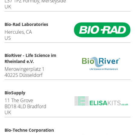
L37 1PZ Formby, Merseyside
UK
Bio-Rad Laboratories
Hercules, CA
US
BioRiver - Life Science im
Rheinland e.V.
Merowingerplatz 1
40225 Düsseldorf
BioSupply
11 The Grove
BD18 4LD Bradford
UK
Bio-Techne Corporation