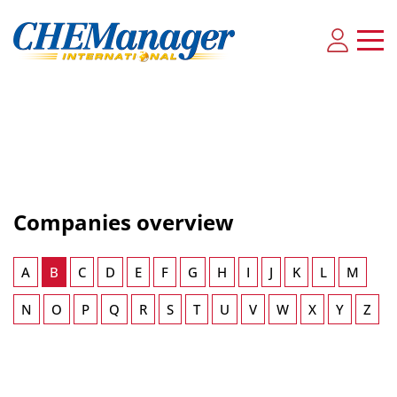
Companies overview
A
B
C
D
E
F
G
H
I
J
K
L
M
N
O
P
Q
R
S
T
U
V
W
X
Y
Z