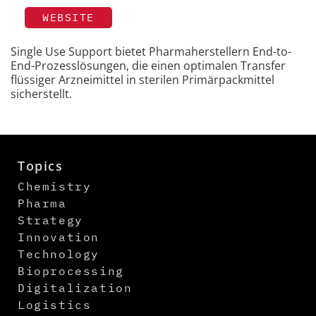
WEBSITE
Single Use Support bietet Pharmaherstellern End-to-
End-Prozesslösungen, die einen optimalen Transfer
flüssiger Arzneimittel in sterilen Primärpackmittel
sicherstellt.
Topics
Chemistry
Pharma
Strategy
Innovation
Technology
Bioprocessing
Digitalization
Logistics