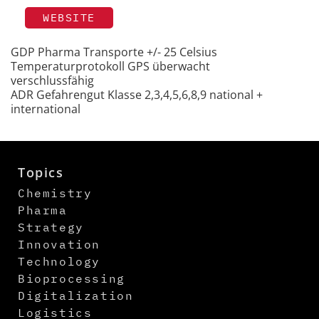
WEBSITE
GDP Pharma Transporte +/- 25 Celsius
Temperaturprotokoll GPS überwacht
verschlussfähig
ADR Gefahrengut Klasse 2,3,4,5,6,8,9 national +
international
Topics
Chemistry
Pharma
Strategy
Innovation
Technology
Bioprocessing
Digitalization
Logistics