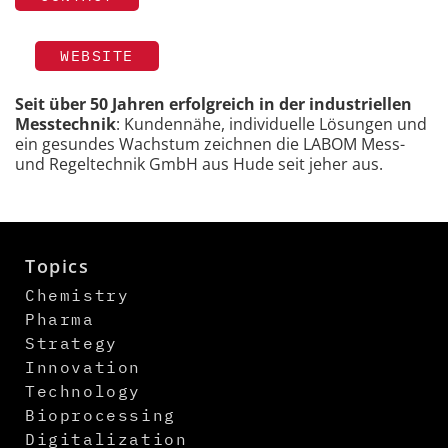
WEBSITE
Seit über 50 Jahren erfolgreich in der industriellen
Messtechnik
: Kundennähe, individuelle Lösungen und
ein gesundes Wachstum zeichnen die LABOM Mess-
und Regeltechnik GmbH aus Hude seit jeher aus.
Topics
Chemistry
Pharma
Strategy
Innovation
Technology
Bioprocessing
Digitalization