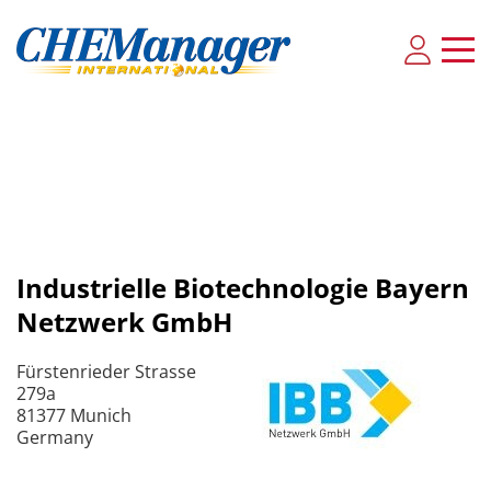
Indus­tri­elle Bio­tech­no­lo­gie Bay­ern
Net­zwerk GmbH
Für­sten­rieder Strasse
279a
81377 Munich
Germany