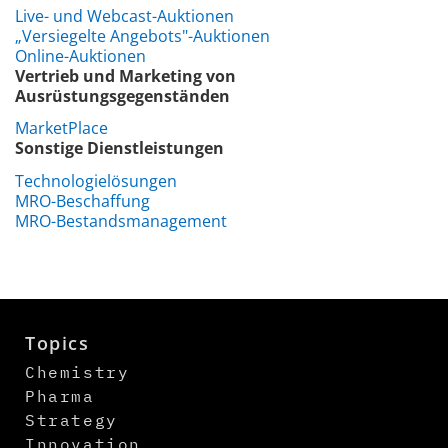
Live- und Webcast-Auktionen
„Versiegelte Angebots"-Auktionen
Online-Auktionen
Vertrieb und Marketing von
Ausrüstungsgegenständen
MarketPlace
Sonstige Dienstleistungen
Technologielösungen
MRO-Beschaffung
MRO-Bestandsmanagement
Topics
Chemistry
Pharma
Strategy
Innovation