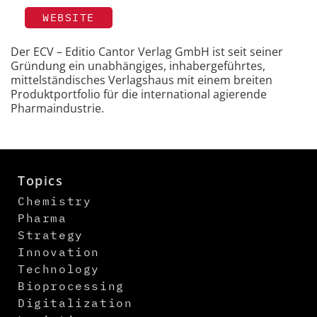
WEBSITE
Der ECV – Editio Cantor Verlag GmbH ist seit seiner
Gründung ein unabhängiges, inhabergeführtes,
mittelständisches Verlagshaus mit einem breiten
Produktportfolio für die international agierende
Pharmaindustrie.
Topics
Chemistry
Pharma
Strategy
Innovation
Technology
Bioprocessing
Digitalization