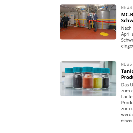
NEWS
MC-B
Schw
Nach 
April
Schwe
einge
NEWS
Tani
Prod
ZEPPELIN SYSTEMS
Das U
Sichere und hocheff
zum e
Produktion von Batte
Laufe
Produ
zum e
werde
erwei