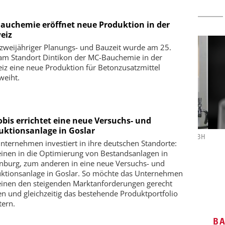
auchemie eröffnet neue Produktion in der
eiz
zweijähriger Planungs- und Bauzeit wurde am 25.
 am Standort Dintikon der MC-Bauchemie in der
iz eine neue Produktion für Betonzusatzmittel
weiht.
obis errichtet eine neue Versuchs- und
uktionsanlage in Goslar
 GMBH
DIPL.-ING. WILHELM SCHMIDT GMBH
nternehmen investiert in ihre deutschen Standorte:
iziente
Skalierbar vom Labor bis zur
inen in die Optimierung von Bestandsanlagen in
riemassen
Produktion
nburg, zum anderen in eine neue Versuchs- und
ktionsanlage in Goslar. So möchte das Unternehmen
inen den steigenden Marktanforderungen gerecht
n und gleichzeitig das bestehende Produktportfolio
tern.
B