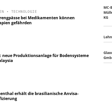
MC-
EN
•
TECHNOLOGIE
Müll
erengpässe bei Medikamenten können
KG
apien gefährden
Lehn
Glax
: neue Produktionsanlage für Bodensysteme
GmbH
alaysia
enthal erhält die brasilianische Anvisa-
fizierung