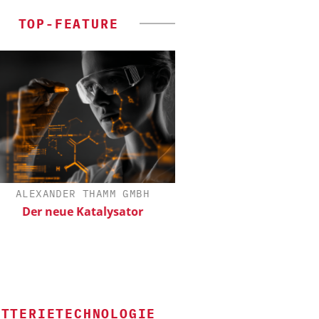
TOP-FEATURE
ALEXANDER THAMM GMBH
CHEMANAGER C/O WILEY
Der neue Katalysator
Veranstaltungssponsor
Generation Batteries a
ATTERIETECHNOLOGIE