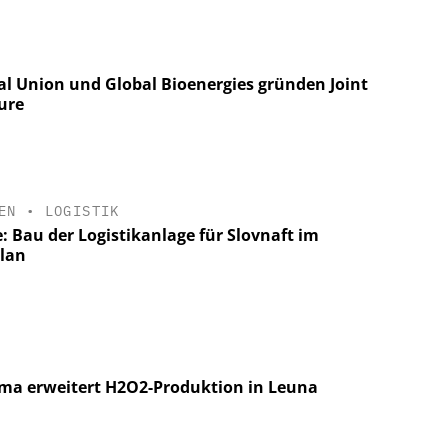
tal Union und Global Bioenergies gründen Joint
ure
EN
•
LOGISTIK
: Bau der Logistikanlage für Slovnaft im
plan
ma erweitert H2O2-Produktion in Leuna