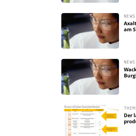
NEWS
Axal
am S
NEWS
Wack
Burg
THEM
Der 
prod