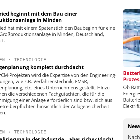
fried beginnt mit dem Bau einer
uktionsanlage in Minden
ried hat mit einem Spatenstich den Baubeginn für eine
Großproduktionsanlage in Minden, Deutschland,
rt.
EN
•
TECHNOLOGIE
genplanung komplett durchdacht
Batter
PCM-Projekten wird die Expertise von den Engineering-
Prozes
lungen, wie z.B. Verfahrenstechnik, EMSR,
Ob Batt
enplanung, etc. eines Unternehmens gestellt. Hinzu
Energie
n die verschiedenen Fachgutachten, die für die
Batteri
migung einer Anlage erforderlich sind bzw. sich aus
Elektrif
etreiberpflichten hinsichtlich der Anlagensicherheit
en.
News
EN
•
TECHNOLOGIE
Nach
alisierung in der Industrie – aber sicher (doch)