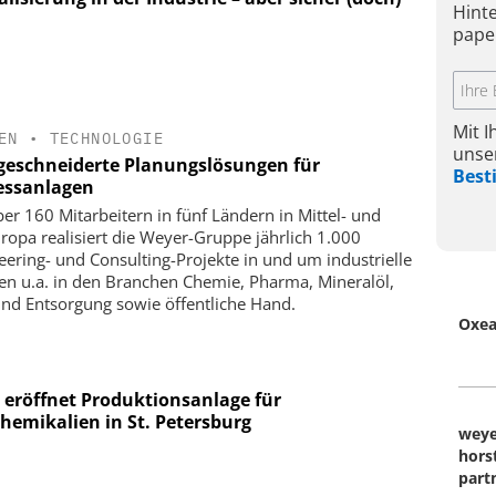
Hint
pape
Mit 
EN
•
TECHNOLOGIE
unse
eschneiderte Planungslösungen für
Bes
essanlagen
ber 160 Mitarbeitern in fünf Ländern in Mittel- und
ropa realisiert die Weyer-Gruppe jährlich 1.000
eering- und Consulting-Projekte in und um industrielle
en u.a. in den Branchen Chemie, Pharma, Mineralöl,
und Entsorgung sowie öffentliche Hand.
Oxe
 eröffnet Produktionsanlage für
hemikalien in St. Petersburg
weye
hors
part