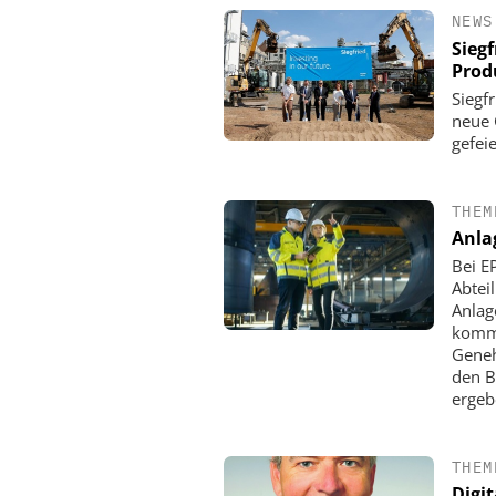
NEWS
Sieg
Prod
Siegf
neue 
gefeie
THEM
Anla
Bei E
Abtei
Anlag
komme
Geneh
den B
ergeb
THEM
Digit