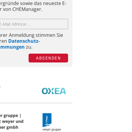
ergründe sowie das neueste E-
r von CHEManager.
Ihrer Anmeldung stimmen Sie
ren
Datenschutz-
timmungen
zu.
ABSENDEN
a
r gruppe |
t weyer und
ner gmbh