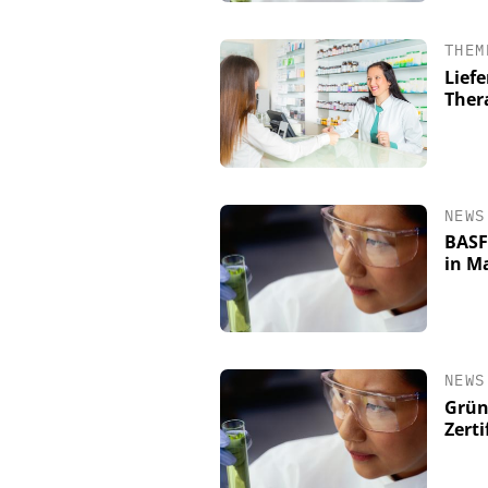
THEM
Lief
Ther
NEWS
BASF
in M
NEWS
Grün
Zerti