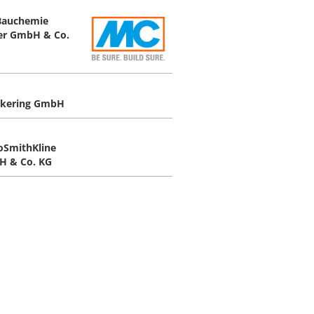
Bauchemie
er GmbH & Co.
kering GmbH
oSmithKline
 & Co. KG