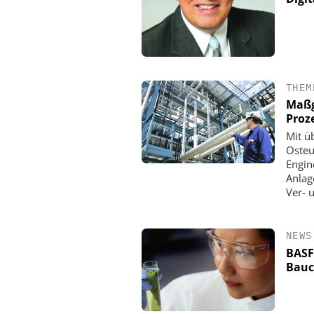
THEM
Maßg
Proz
Mit ü
Osteu
Engin
Anlag
Ver- 
NEWS
BASF
Bauc