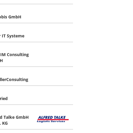
obis GmbH
r IT Systeme
IM Consulting
H
llerConsulting
ried
ed Talke GmbH
. KG