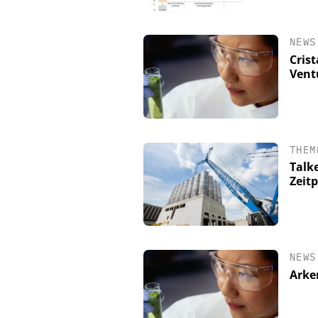
NEWS
Cris
Vent
THEM
Talke
Zeit
NEWS
Arke